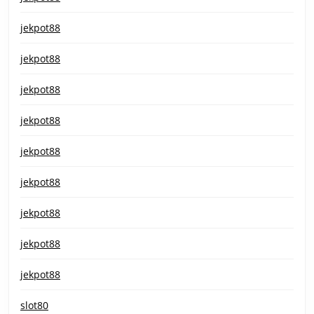
jekpot88
jekpot88
jekpot88
jekpot88
jekpot88
jekpot88
jekpot88
jekpot88
jekpot88
slot80