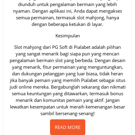
diunduh untuk pengalaman bermain yang lebih
nyaman. Dengan aplikasi ini, Anda dapat mengakses
semua permainan, termasuk slot mahjong, hanya
dengan beberapa ketukan di layar.
Kesimpulan
Slot mahjong dari PG Soft di Pialabet adalah pilihan
yang sangat menarik bagi siapa pun yang mencari
pengalaman bermain slot yang berbeda. Dengan desain
yang menarik, fitur permainan yang menguntungkan,
dan dukungan pelanggan yang luar biasa, tidak heran
jika banyak pemain yang memilih Pialabet sebagai situs
judi online mereka. Bergabunglah sekarang dan nikmati
semua keuntungan yang ditawarkan, termasuk bonus
menarik dan komunitas pemain yang aktif. Jangan
lewatkan kesempatan untuk meraih kemenangan besar
sambil bersenang-senang!
READ
READ MORE
MORE