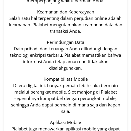
memperpanjang waktu bermain Anda.
Keamanan dan Kepercayaan
Salah satu hal terpenting dalam perjudian online adalah
keamanan. Pialabet mengutamakan keamanan data dan
transaksi Anda.
Perlindungan Data
Data pribadi dan keuangan Anda dilindungi dengan
teknologi enkripsi terbaru. Pialabet memastikan bahwa
informasi Anda tetap aman dan tidak akan
disalahgunakan.
Kompatibilitas Mobile
Di era digital ini, banyak pemain lebih suka bermain
melalui perangkat mobile. Slot mahjong di Pialabet
sepenuhnya kompatibel dengan perangkat mobile,
sehingga Anda dapat bermain di mana saja dan kapan
saja.
Aplikasi Mobile
Pialabet juga menawarkan aplikasi mobile yang dapat