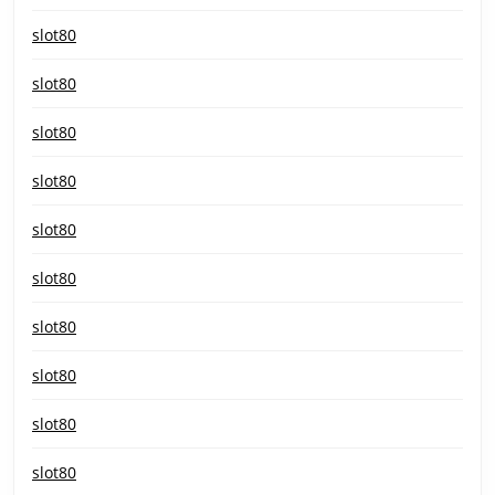
slot80
slot80
slot80
slot80
slot80
slot80
slot80
slot80
slot80
slot80