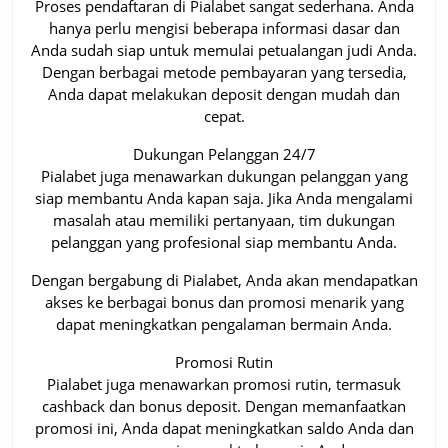
Proses pendaftaran di Pialabet sangat sederhana. Anda
hanya perlu mengisi beberapa informasi dasar dan
Anda sudah siap untuk memulai petualangan judi Anda.
Dengan berbagai metode pembayaran yang tersedia,
Anda dapat melakukan deposit dengan mudah dan
cepat.
Dukungan Pelanggan 24/7
Pialabet juga menawarkan dukungan pelanggan yang
siap membantu Anda kapan saja. Jika Anda mengalami
masalah atau memiliki pertanyaan, tim dukungan
pelanggan yang profesional siap membantu Anda.
Dengan bergabung di Pialabet, Anda akan mendapatkan
akses ke berbagai bonus dan promosi menarik yang
dapat meningkatkan pengalaman bermain Anda.
Promosi Rutin
Pialabet juga menawarkan promosi rutin, termasuk
cashback dan bonus deposit. Dengan memanfaatkan
promosi ini, Anda dapat meningkatkan saldo Anda dan