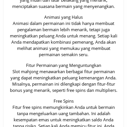
yang indah dan latar belakang yang menarik,
menciptakan suasana bermain yang menyenangkan.
Animasi yang Halus
Animasi dalam permainan ini tidak hanya membuat
pengalaman bermain lebih menarik, tetapi juga
meningkatkan peluang Anda untuk menang. Setiap kali
Anda mendapatkan kombinasi pemenang, Anda akan
melihat animasi yang memukau yang membuat
permainan semakin seru.
Fitur Permainan yang Menguntungkan
Slot mahjong menawarkan berbagai fitur permainan
yang dapat meningkatkan peluang kemenangan Anda.
Misalnya, permainan ini dilengkapi dengan fitur-fitur
bonus yang menarik, seperti free spins dan multipliers.
Free Spins
Fitur free spins memungkinkan Anda untuk bermain
tanpa mengeluarkan uang tambahan. Ini adalah
kesempatan emas untuk meningkatkan saldo Anda
tanpa risiko. Setiap kali Anda memicu fitur ini, Anda