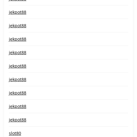
jekpot88
jekpot88
jekpot88
jekpot88
jekpot88
jekpot88
jekpot88
jekpot88
jekpot88
slot80