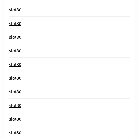
slot80
slot80
slot80
slot80
slot80
slot80
slot80
slot80
slot80
slot80