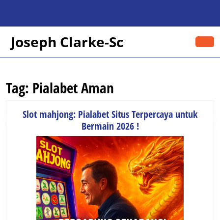
Skip
to
content
Skip
Joseph Clarke-Sc
O
to
B
content
Tag:
Pialabet Aman
Slot mahjong: Pialabet Situs Terpercaya untuk
Slot
Bermain 2026 !
mahjong:
Pialabet
Situs
Terpercaya
untuk
Bermain
2026
!