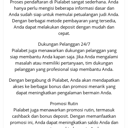
Proses pendaftaran di Pialabet sangat sederhana. Anda
hanya perlu mengisi beberapa informasi dasar dan
Anda sudah siap untuk memulai petualangan judi Anda.
Dengan berbagai metode pembayaran yang tersedia,
Anda dapat melakukan deposit dengan mudah dan
cepat.
Dukungan Pelanggan 24/7
Pialabet juga menawarkan dukungan pelanggan yang
siap membantu Anda kapan saja. Jika Anda mengalami
masalah atau memiliki pertanyaan, tim dukungan
pelanggan yang profesional siap membantu Anda.
Dengan bergabung di Pialabet, Anda akan mendapatkan
akses ke berbagai bonus dan promosi menarik yang
dapat meningkatkan pengalaman bermain Anda.
Promosi Rutin
Pialabet juga menawarkan promosi rutin, termasuk
cashback dan bonus deposit. Dengan memanfaatkan
promosi ini, Anda dapat meningkatkan saldo Anda dan