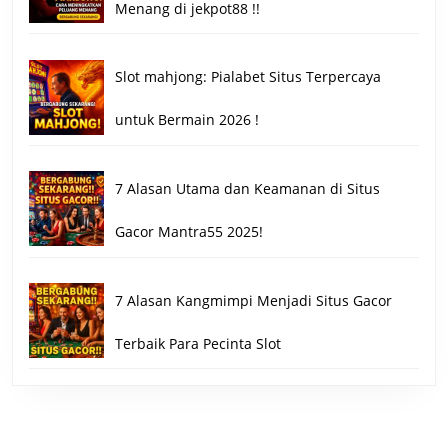
Menang di jekpot88 !!
Slot mahjong: Pialabet Situs Terpercaya
untuk Bermain 2026 !
7 Alasan Utama dan Keamanan di Situs
Gacor Mantra55 2025!
7 Alasan Kangmimpi Menjadi Situs Gacor
Terbaik Para Pecinta Slot