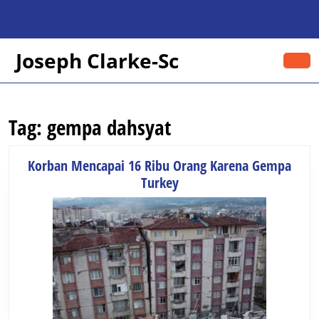
Skip
to
content
Skip
Joseph Clarke-Sc
O
to
B
content
Tag:
gempa dahsyat
Korban Mencapai 16 Ribu Orang Karena Gempa
Korban
Turkey
Mencapai
16
Ribu
Orang
Karena
Gempa
Turkey