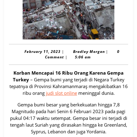
February
Bradley
February 11, 2023
|
Bradley Morgan
|
0
11,
Morgan
Comment
|
5:06 am
2023
Korban Mencapai 16 Ribu Orang Karena Gempa
Turkey
– Gempa bumi yang terjadi di Negara Turkey
tepatnya di Provinsi Kahramanmaraş mengakibatkan 16
ribu orang
judi slot online
meninggal dunia.
Gempa bumi besar yang berkekuatan hingga 7,8
Magnitudo pada hari Senin 6 Februari 2023 pada pagi
pukul 04:17 waktu setempat. Gempa besar ini terjadi di
tengah laut Suriah yang dirasakan hingga ke Greenland,
Syprus, Lebanon dan juga Yordania.