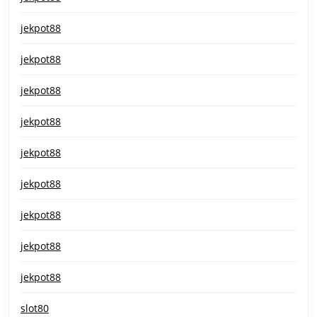
jekpot88
jekpot88
jekpot88
jekpot88
jekpot88
jekpot88
jekpot88
jekpot88
jekpot88
slot80