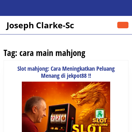
Skip
to
content
Skip
Joseph Clarke-Sc
O
to
B
content
Tag:
cara main mahjong
Slot mahjong: Cara Meningkatkan Peluang
Slot
Menang di jekpot88 !!
mahjong:
Cara
Meningkatkan
Peluang
Menang
di
jekpot88
!!