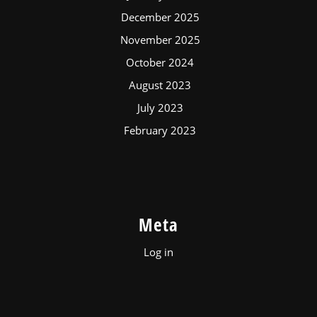
December 2025
November 2025
October 2024
August 2023
July 2023
February 2023
Meta
Log in