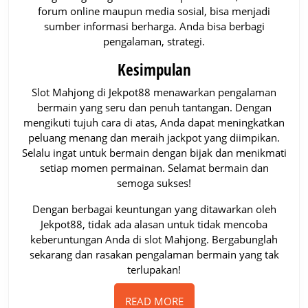
forum online maupun media sosial, bisa menjadi
sumber informasi berharga. Anda bisa berbagi
pengalaman, strategi.
Kesimpulan
Slot Mahjong di Jekpot88 menawarkan pengalaman
bermain yang seru dan penuh tantangan. Dengan
mengikuti tujuh cara di atas, Anda dapat meningkatkan
peluang menang dan meraih jackpot yang diimpikan.
Selalu ingat untuk bermain dengan bijak dan menikmati
setiap momen permainan. Selamat bermain dan
semoga sukses!
Dengan berbagai keuntungan yang ditawarkan oleh
Jekpot88, tidak ada alasan untuk tidak mencoba
keberuntungan Anda di slot Mahjong. Bergabunglah
sekarang dan rasakan pengalaman bermain yang tak
terlupakan!
READ
READ MORE