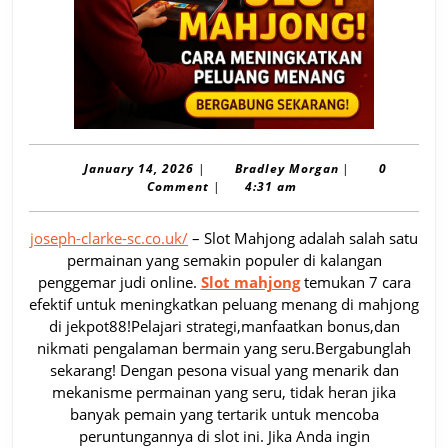
January
Bradley
January 14, 2026
|
Bradley Morgan
|
0
14,
Morgan
Comment
|
4:31 am
2026
joseph-clarke-sc.co.uk/
– Slot Mahjong adalah salah satu
permainan yang semakin populer di kalangan
penggemar judi online.
Slot mahjong
temukan 7 cara
efektif untuk meningkatkan peluang menang di mahjong
di jekpot88!Pelajari strategi,manfaatkan bonus,dan
nikmati pengalaman bermain yang seru.Bergabunglah
sekarang! Dengan pesona visual yang menarik dan
mekanisme permainan yang seru, tidak heran jika
banyak pemain yang tertarik untuk mencoba
peruntungannya di slot ini. Jika Anda ingin