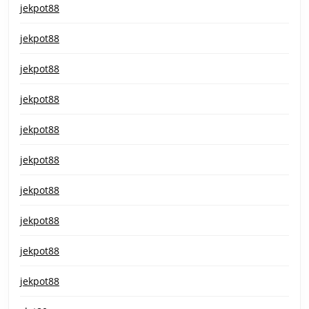
jekpot88
jekpot88
jekpot88
jekpot88
jekpot88
jekpot88
jekpot88
jekpot88
jekpot88
jekpot88