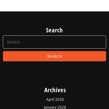
Search
Search
for:
Archives
April 2026
January 2026