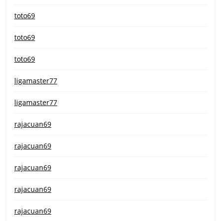
toto69
toto69
toto69
ligamaster77
ligamaster77
rajacuan69
rajacuan69
rajacuan69
rajacuan69
rajacuan69