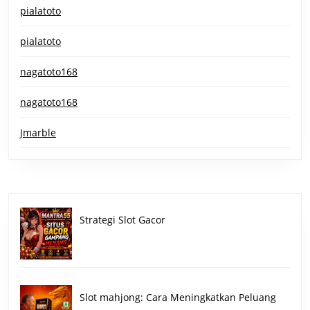
pialatoto
pialatoto
nagatoto168
nagatoto168
Jmarble
Strategi Slot Gacor
Slot mahjong: Cara Meningkatkan Peluang